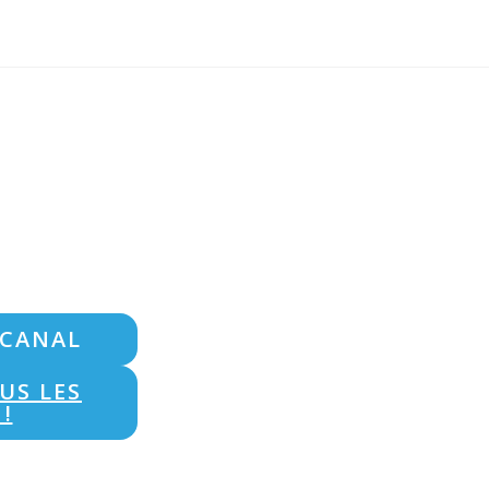
 CANAL
US LES
!