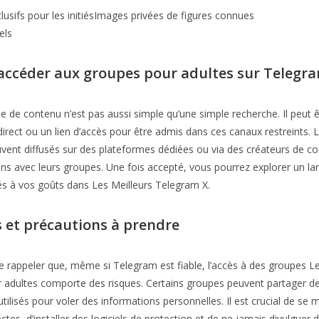
usifs pour les initiésImages privées de figures connues
els
ccéder aux groupes pour adultes sur Telegr
e de contenu n’est pas aussi simple qu’une simple recherche. Il peut ê
 direct ou un lien d’accès pour être admis dans ces canaux restreints.
vent diffusés sur des plateformes dédiées ou via des créateurs de co
ens avec leurs groupes. Une fois accepté, vous pourrez explorer un la
s à vos goûts dans Les Meilleurs Telegram X.
s et précautions à prendre
 de rappeler que, même si Telegram est fiable, l’accès à des groupes L
 adultes comporte des risques. Certains groupes peuvent partager d
utilisés pour voler des informations personnelles. Il est crucial de se 
ectes, d’installer des logiciels de protection et de ne jamais divulguer