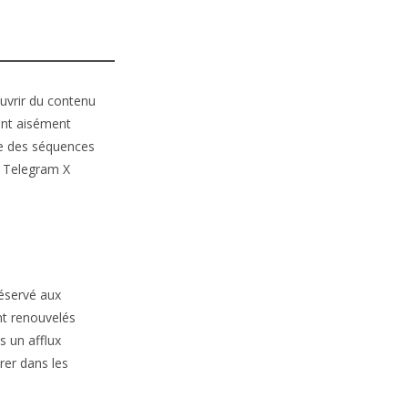
uvrir du contenu
ent aisément
 de des séquences
s Telegram X
réservé aux
t renouvelés
s un afflux
rer dans les