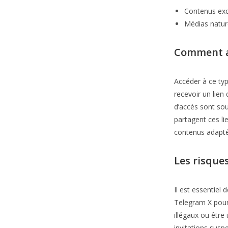
Contenus excl
Médias natur
Comment a
Accéder à ce typ
recevoir un lien
d’accès sont sou
partagent ces li
contenus adapté
Les risque
Il est essentiel
Telegram X pour
illégaux ou être 
invitations susp