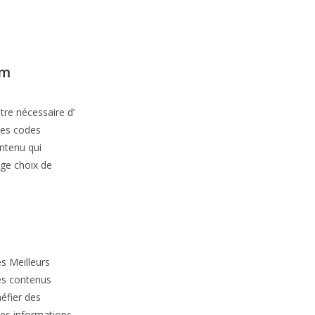
am
tre nécessaire d’
 Les codes
ntenu qui
rge choix de
es Meilleurs
es contenus
méfier des
 des informations