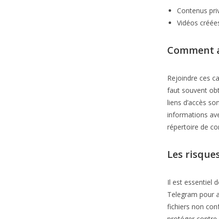
Contenus priv
Vidéos créée
Comment a
Rejoindre ces ca
faut souvent obt
liens d’accès so
informations av
répertoire de c
Les risque
Il est essentiel
Telegram pour ad
fichiers non con
protéger contre l