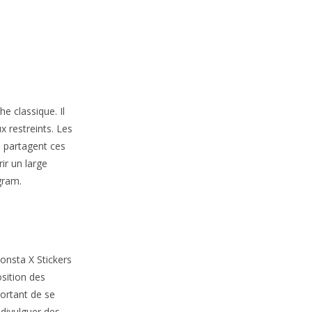
e classique. Il
x restreints. Les
i partagent ces
ir un large
gram.
onsta X Stickers
sition des
portant de se
 divulguer des