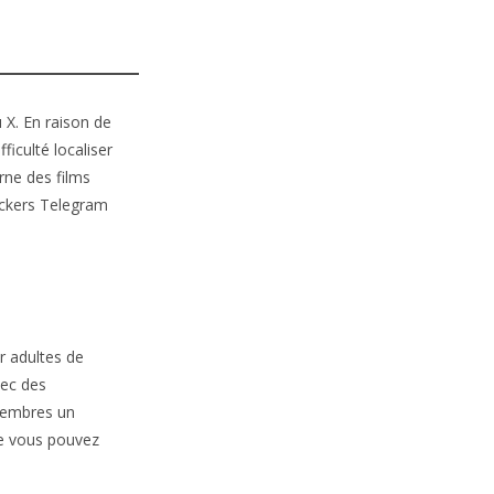
 X. En raison de
iculté localiser
rne des films
ickers Telegram
r adultes de
vec des
membres un
ue vous pouvez