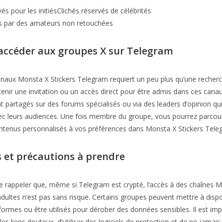
és pour les initiésClichés réservés de célébrités
s par des amateurs non retouchées
ccéder aux groupes X sur Telegram
naux Monsta X Stickers Telegram requiert un peu plus qu’une recherch
enir une invitation ou un accès direct pour être admis dans ces canau
nt partagés sur des forums spécialisés ou via des leaders d’opinion qu
ec leurs audiences. Une fois membre du groupe, vous pourrez parcour
ontenus personnalisés à vos préférences dans Monsta X Stickers Tele
s et précautions à prendre
 de rappeler que, même si Telegram est crypté, l’accès à des chaînes M
ultes n’est pas sans risque. Certains groupes peuvent mettre à dispo
formes ou être utilisés pour dérober des données sensibles. Il est im
es liens douteux, d’utiliser des logiciels de protection et de ne jamais